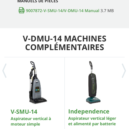
MANUELS DE PIÈCES
9007872-V-SMU-14/V-DMU-14 Manual
3.7 MB
V-DMU-14 MACHINES
COMPLÉMENTAIRES
Independence
V
V-SMU-14
Aspirateur vertical léger
A
Aspirateur vertical à
et alimenté par batterie
l
moteur simple