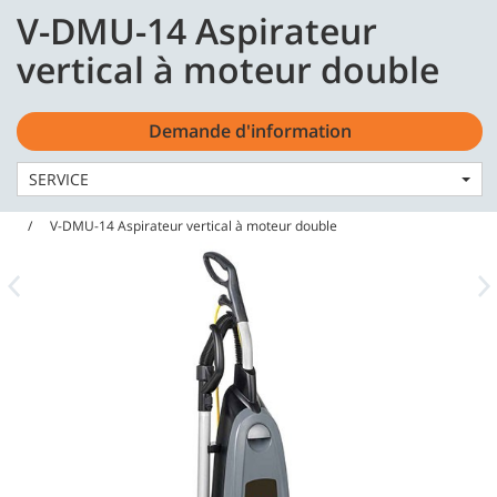
Skip
Skip
V-DMU-14 Aspirateur
to
to
CA - Français
content
navigation
vertical à moteur double
menu
Demande d'information
SERVICE
Accueil
Machines
Aspirateurs
V-DMU-14 Aspirateur vertical à moteur double