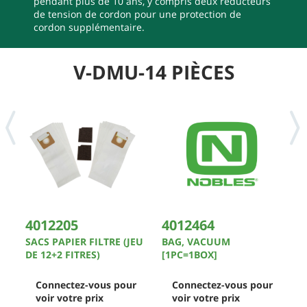
pendant plus de 10 ans, y compris deux réducteurs
de tension de cordon pour une protection de
cordon supplémentaire.
V-DMU-14 PIÈCES
4012205
4012464
4
SACS PAPIER FILTRE (JEU
BAG, VACUUM
F
DE 12+2 FITRES)
[1PC=1BOX]
=
Connectez-vous pour
Connectez-vous pour
voir votre prix
voir votre prix