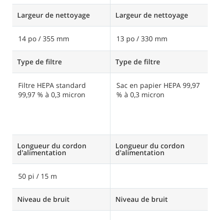
Largeur de nettoyage
Largeur de nettoyage
L
14 po / 355 mm
13 po / 330 mm
3
Type de filtre
Type de filtre
Ty
Filtre HEPA standard
Sac en papier HEPA 99,97
3M
99,97 % à 0,3 micron
% à 0,3 micron
m
d
l
3 
Longueur du cordon
Longueur du cordon
L
d'alimentation
d'alimentation
d
50 pi / 15 m
7
Niveau de bruit
Niveau de bruit
N