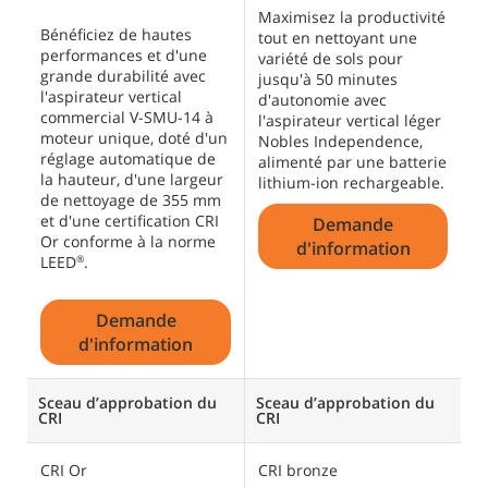
Maximisez la productivité
G
Bénéficiez de hautes
tout en nettoyant une
r
performances et d'une
variété de sols pour
e
grande durabilité avec
jusqu'à 50 minutes
p
l'aspirateur vertical
d'autonomie avec
m
commercial V-SMU-14 à
l'aspirateur vertical léger
p
moteur unique, doté d'un
Nobles Independence,
a
réglage automatique de
alimenté par une batterie
p
la hauteur, d'une largeur
lithium-ion rechargeable.
de nettoyage de 355 mm
et d'une certification CRI
Demande
Or conforme à la norme
d'information
LEED
.
®
Demande
d'information
Sceau d’approbation du
Sceau d’approbation du
S
CRI
CRI
C
CRI Or
CRI bronze
C