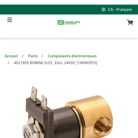
Skip
Skip
to
to
CA - Français
content
navigation
menu
Accueil
Parts
Composants électroniques
4021895 BOBINE ELEC, EAU, 24VDC [180MOPSI]