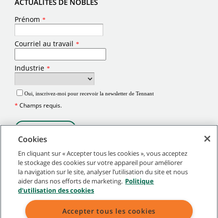
ACTUALITÉS DE NOBLES
Cookies
En cliquant sur « Accepter tous les cookies », vous acceptez
le stockage des cookies sur votre appareil pour améliorer
la navigation sur le site, analyser l’utilisation du site et nous
©
2026
Tennant Company. Tous droits réservés.
aider dans nos efforts de marketing.
Politique
Plan du site
|
Politiques générales
|
Conditions d’utilisation
|
d'utilisation des cookies
Conditions de vente
Accepter tous les cookies