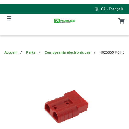
Skip
Skip
to
to
CA - Français
content
navigation
menu
Accueil
Parts
Composants électroniques
4025359 FICHE