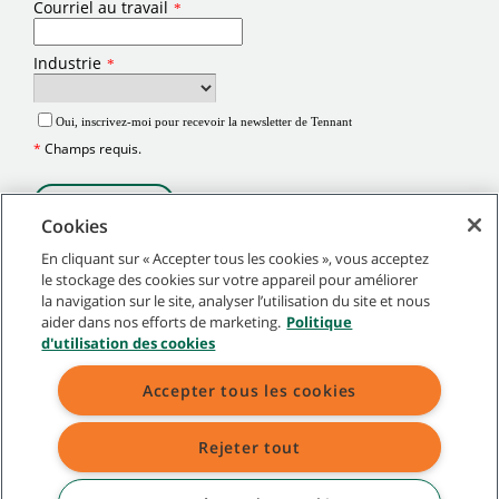
Cookies
En cliquant sur « Accepter tous les cookies », vous acceptez
le stockage des cookies sur votre appareil pour améliorer
la navigation sur le site, analyser l’utilisation du site et nous
©
2026
Tennant Company. Tous droits réservés.
aider dans nos efforts de marketing.
Politique
Plan du site
|
Politiques générales
|
Conditions d’utilisation
|
d'utilisation des cookies
Conditions de vente
Accepter tous les cookies
Les marques de commerce désignées par le symbole « ® » sont des marques
déposées aux États-Unis ou dans d’autres pays. Les marques de commerce
Rejeter tout
désignées par le symbole TM ne sont pas des marques déposées et
protégées en vertu des lois applicables.