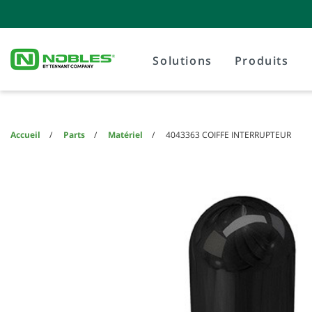
Skip
Skip
to
to
content
navigation
menu
Solutions
Produits
Accueil
Parts
Matériel
4043363 COIFFE INTERRUPTEUR