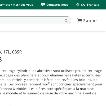
ompte / Inscrivez-vous
Contactez-nous
CA - Français
Panier
, 17L, 08SR
8
 récurage cylindriques abrasives sont utilisées pour le récurage
 décapage des planchers et pour éliminer les saletés accumulées
ers industriels, y compris le béton non revêtu, les briques, les
®
halte. Les brosses Tennant
True
sont conçues spécialement pour
ennant & Nobles. Les pièces sont spécifiques à la machine.
ier le modèle et le numéro de série de votre machine avant de