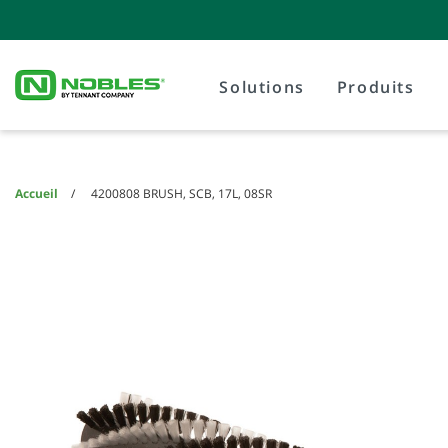
Skip
Skip
to
to
content
navigation
menu
Solutions
Produits
Accueil
4200808 BRUSH, SCB, 17L, 08SR