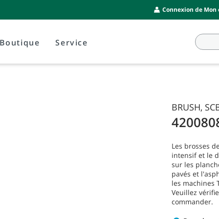
Connexion de Mon c
Boutique
Service
BRUSH, SCB
420080
Les brosses de
intensif et le
sur les planch
pavés et l'asp
les machines T
Veuillez vérif
commander.